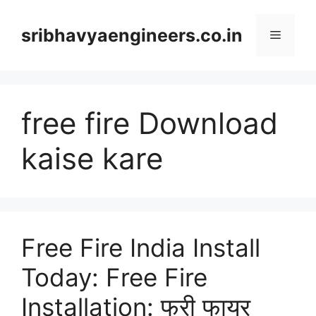
Skip
to
sribhavyaengineers.co.in
Menu
content
free fire Download
kaise kare
Free Fire India Install
Today: Free Fire
Installation: फ्री फायर